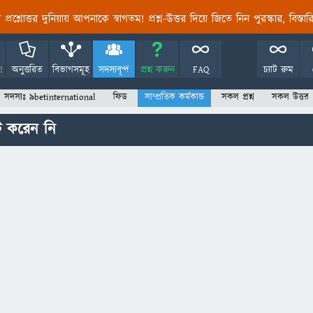
তির প্রশ্নোত্তর দুনিয়ায় আপনাকে স্বাগতম! প্রশ্ন-উত্তর দিয়ে জিতে নিন পুরস্কার, বিস্ত
!
অনুত্তরিত
বিভাগসমূহ
সদস্যবৃন্দ
প্রশ্ন করুন
FAQ
চ্যাট রুম
সদস্যঃ 9betinternational
ফিড
সাম্প্রতিক কর্মকান্ড
সকল প্রশ্ন
সকল উত্তর
ট করেন নি