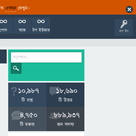
ারিত
এখানে
দেখুন।
পোল
ব্যাজ
টপ ইউজার
লগ ইন
10,987
18,690
টি প্রশ্ন
টি উত্তর
4,750
889,937
টি মন্তব্য
জন সদস্য