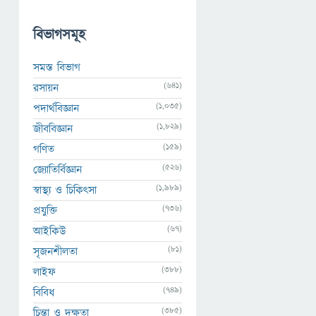
বিভাগসমূহ
সমস্ত বিভাগ
(641)
রসায়ন
(1,035)
পদার্থবিজ্ঞান
(1,829)
জীববিজ্ঞান
(159)
গণিত
(526)
জ্যোতির্বিজ্ঞান
(1,989)
স্বাস্থ্য ও চিকিৎসা
(736)
প্রযুক্তি
(67)
আইকিউ
(81)
সৃজনশীলতা
(388)
লাইফ
(749)
বিবিধ
(385)
চিন্তা ও দক্ষতা