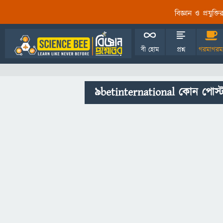
বিজ্ঞান ও প্রযুক্
বী হোম
প্রশ্ন
গরমাগরম
9betinternational কোন পোস্