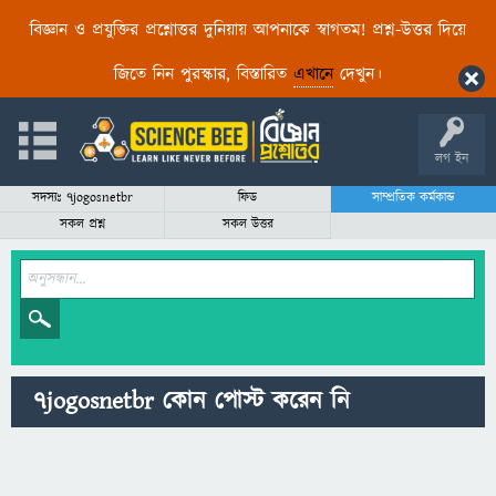
বিজ্ঞান ও প্রযুক্তির প্রশ্নোত্তর দুনিয়ায় আপনাকে স্বাগতম! প্রশ্ন-উত্তর দিয়ে
জিতে নিন পুরস্কার, বিস্তারিত
এখানে
দেখুন।
লগ ইন
সদস্যঃ 7jogosnetbr
ফিড
সাম্প্রতিক কর্মকান্ড
সকল প্রশ্ন
সকল উত্তর
7jogosnetbr কোন পোস্ট করেন নি