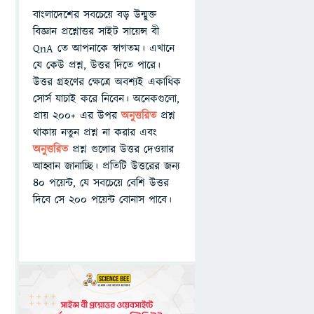
বাংলাদেশের সবচেয়ে বড় উন্মুক্ত
বিজ্ঞান প্রশ্নোত্তর সাইট সায়েন্স বী
QnA তে আপনাকে স্বাগতম। এখানে
যে কেউ প্রশ্ন, উত্তর দিতে পারে।
উত্তর গ্রহণের ক্ষেত্রে অবশ্যই একাধিক
সোর্স যাচাই করে নিবেন। অনেকগুলো,
প্রায় ২০০+ এর উপর
অনুত্তরিত
প্রশ্ন
থাকায় নতুন প্রশ্ন না করার এবং
অনুত্তরিত
প্রশ্ন গুলোর উত্তর দেওয়ার
আহ্বান জানাচ্ছি। প্রতিটি উত্তরের জন্য
৪০ পয়েন্ট, যে সবচেয়ে বেশি উত্তর
দিবে সে ২০০ পয়েন্ট বোনাস পাবে।