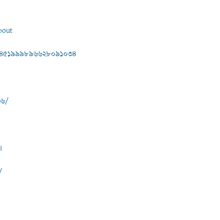
bout
12451999896628091034
66/
i
/