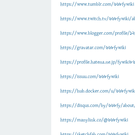
https://www.tumblr.com/668fywiki
https://www.twitch.tv/668fywiki/a
https://www.blogger.com/profile/
https://gravatar.com/668fywiki
https://profile.hatena.ne.jp/fywiki8
https://issuu.com/668fywiki
https://hub.docker.com/u/668fywik
https://disqus.com/by/668fy/about
https://manylink.co/@668fywiki
https://sketchfab.com/668fywiki