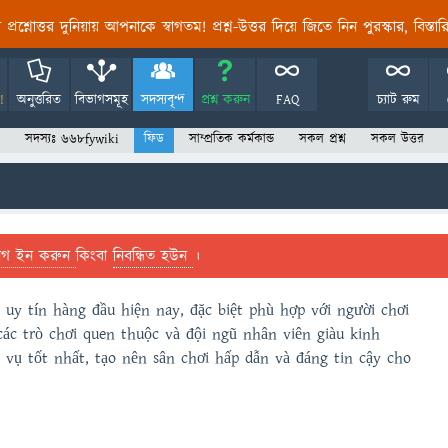
তির প্রশ্নোত্তর দুনিয়ায় আপনাকে স্বাগতম! প্রশ্ন-উত্তর দিয়ে জিতে নিন পুরস্কার, বিস্ত
!
অনুত্তরিত
বিভাগসমূহ
সদস্যবৃন্দ
প্রশ্ন করুন
FAQ
চ্যাট রুম
সদস্যঃ 668fywiki
ফিড
সাম্প্রতিক কর্মকান্ড
সকল প্রশ্ন
সকল উত্তর
লগ ইন করুন
কিংবা
নিবন্ধিত হউন
।
uy tín hàng đầu hiện nay, đặc biệt phù hợp với người chơi
ác trò chơi quen thuộc và đội ngũ nhân viên giàu kinh
vụ tốt nhất, tạo nên sân chơi hấp dẫn và đáng tin cậy cho