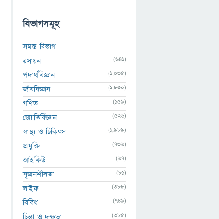
বিভাগসমূহ
সমস্ত বিভাগ
(641)
রসায়ন
(1,035)
পদার্থবিজ্ঞান
(1,830)
জীববিজ্ঞান
(159)
গণিত
(526)
জ্যোতির্বিজ্ঞান
(1,989)
স্বাস্থ্য ও চিকিৎসা
(736)
প্রযুক্তি
(67)
আইকিউ
(81)
সৃজনশীলতা
(388)
লাইফ
(749)
বিবিধ
(385)
চিন্তা ও দক্ষতা