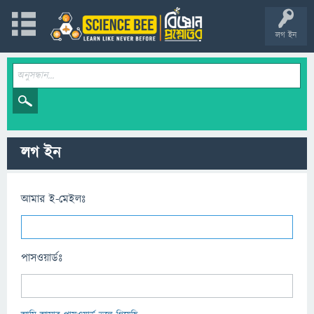
লগ ইন
লগ ইন
আমার ই-মেইলঃ
পাসওয়ার্ডঃ