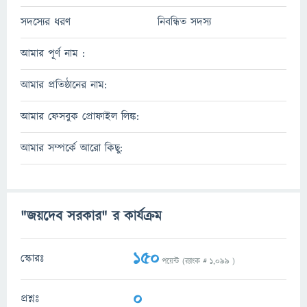
সদস্যের ধরণ
নিবন্ধিত সদস্য
আমার পূর্ণ নাম :
আমার প্রতিষ্ঠানের নাম:
আমার ফেসবুক প্রোফাইল লিঙ্ক:
আমার সম্পর্কে আরো কিছু:
"জয়দেব সরকার" র কার্যক্রম
150
স্কোরঃ
পয়েন্ট (র‌্যাংক #
1,099
)
0
প্রশ্নঃ