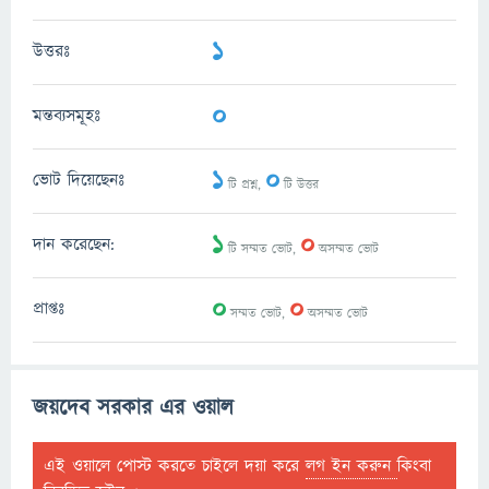
1
উত্তরঃ
0
মন্তব্যসমূহঃ
1
0
ভোট দিয়েছেনঃ
টি প্রশ্ন,
টি উত্তর
1
0
দান করেছেন:
টি সম্মত ভোট,
অসম্মত ভোট
0
0
প্রাপ্তঃ
সম্মত ভোট,
অসম্মত ভোট
জয়দেব সরকার এর ওয়াল
এই ওয়ালে পোস্ট করতে চাইলে দয়া করে
লগ ইন করুন
কিংবা