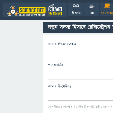
বী হোম
প্রশ্ন
গরমাগরম
নতুন সদস্য হিসাবে রেজিস্ট্রেশন
আমার ইউজারনেইম
পাসওয়ার্ডঃ
আমার ই-মেইলঃ
গোপনীয়তাঃ আপনার ই-মেইল ঠিকানাটি তৃতীয় কোন পক্ষ