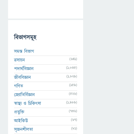
বিভাগসমূহ
সমস্ত বিভাগ
(641)
রসায়ন
(1,035)
পদার্থবিজ্ঞান
(1,829)
জীববিজ্ঞান
(159)
গণিত
(526)
জ্যোতির্বিজ্ঞান
(1,989)
স্বাস্থ্য ও চিকিৎসা
(736)
প্রযুক্তি
(67)
আইকিউ
(81)
সৃজনশীলতা