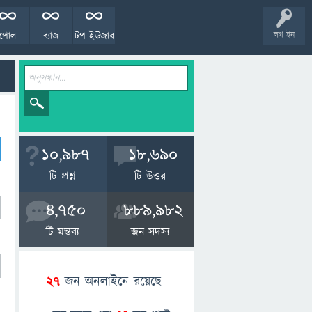
পোল
ব্যাজ
টপ ইউজার
লগ ইন
10,987
18,690
টি প্রশ্ন
টি উত্তর
4,750
889,982
টি মন্তব্য
জন সদস্য
27
জন অনলাইনে রয়েছে