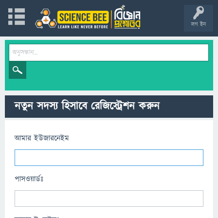
লগ ইন
নতুন সদস্য হিসাবে রেজিস্ট্রেশন করুন
আমার ইউজারনেইম
পাসওয়ার্ডঃ