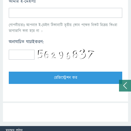
আমার ই-মেইলঃ
গোপনীয়তাঃ আপনার ই-মেইল ঠিকানাটি তৃতীয় কোন পক্ষের নিকট বিক্রয় কিংবা
ভাগাভাগি করা হবে না ।
অনাযাচিত যাচাইকরণ:
মতামত পাঠান