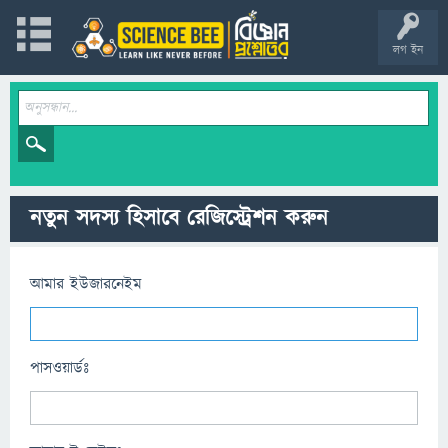
লগ ইন
নতুন সদস্য হিসাবে রেজিস্ট্রেশন করুন
আমার ইউজারনেইম
পাসওয়ার্ডঃ