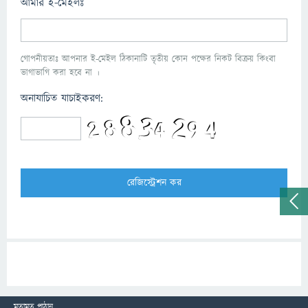
আমার ই-মেইলঃ
গোপনীয়তাঃ আপনার ই-মেইল ঠিকানাটি তৃতীয় কোন পক্ষের নিকট বিক্রয় কিংবা
ভাগাভাগি করা হবে না ।
অনাযাচিত যাচাইকরণ:
মতামত পাঠান