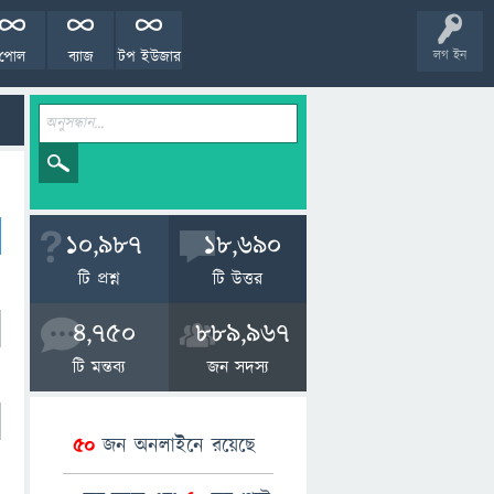
পোল
ব্যাজ
টপ ইউজার
লগ ইন
10,987
18,690
টি প্রশ্ন
টি উত্তর
4,750
889,967
টি মন্তব্য
জন সদস্য
50
জন অনলাইনে রয়েছে