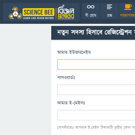
বী হোম
প্রশ্ন
গরমাগরম
নতুন সদস্য হিসাবে রেজিস্ট্রেশন
আমার ইউজারনেইম
পাসওয়ার্ডঃ
আমার ই-মেইলঃ
গোপনীয়তাঃ আপনার ই-মেইল ঠিকানাটি তৃতীয় কোন পক্ষ