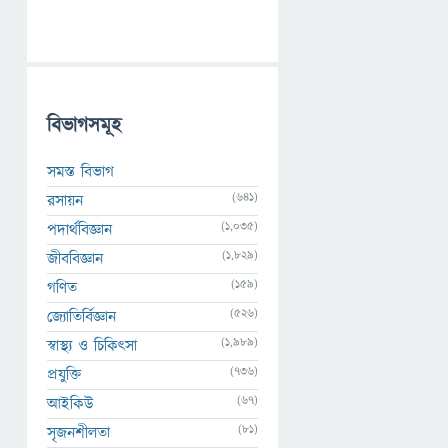
বিভাগসমূহ
সমস্ত বিভাগ
(641)
রসায়ন
(1,035)
পদার্থবিজ্ঞান
(1,829)
জীববিজ্ঞান
(159)
গণিত
(526)
জ্যোতির্বিজ্ঞান
(1,989)
স্বাস্থ্য ও চিকিৎসা
(736)
প্রযুক্তি
(67)
আইকিউ
(81)
সৃজনশীলতা