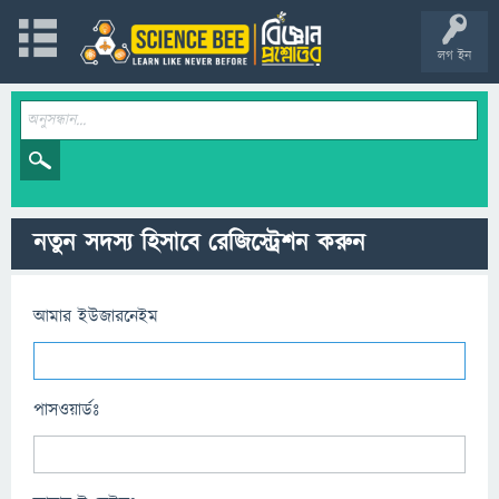
লগ ইন
নতুন সদস্য হিসাবে রেজিস্ট্রেশন করুন
আমার ইউজারনেইম
পাসওয়ার্ডঃ