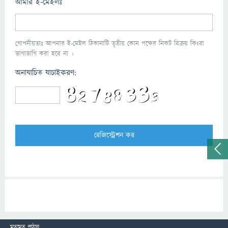
আমার ই-মেইলঃ
গোপনীয়তাঃ আপনার ই-মেইল ঠিকানাটি তৃতীয় কোন পক্ষের নিকট বিক্রয় কিংবা
ভাগাভাগি করা হবে না ।
অনাযাচিত যাচাইকরণ:
মতামত পাঠান