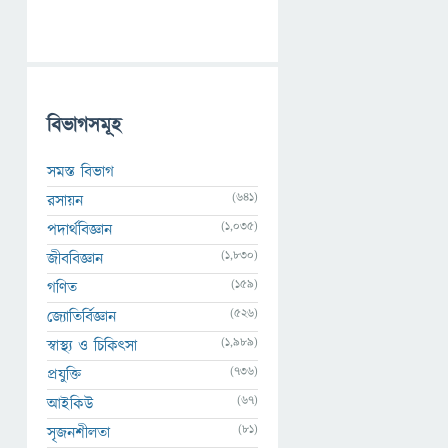
বিভাগসমূহ
সমস্ত বিভাগ
(641)
রসায়ন
(1,035)
পদার্থবিজ্ঞান
(1,830)
জীববিজ্ঞান
(159)
গণিত
(526)
জ্যোতির্বিজ্ঞান
(1,989)
স্বাস্থ্য ও চিকিৎসা
(736)
প্রযুক্তি
(67)
আইকিউ
(81)
সৃজনশীলতা