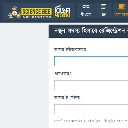
বী হোম
প্রশ্ন
গরমাগরম
নতুন সদস্য হিসাবে রেজিস্ট্রেশন
আমার ইউজারনেইম
পাসওয়ার্ডঃ
আমার ই-মেইলঃ
গোপনীয়তাঃ আপনার ই-মেইল ঠিকানাটি তৃতীয় কোন পক্ষ