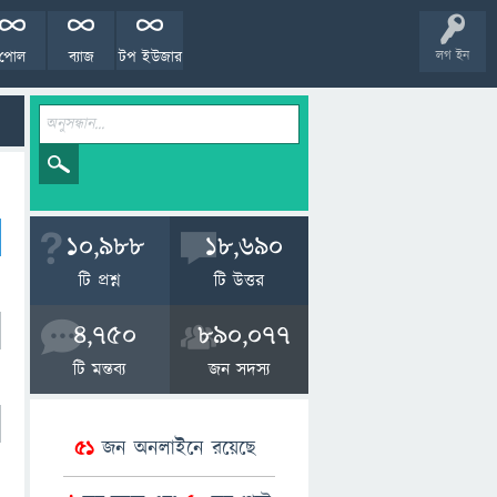
পোল
ব্যাজ
টপ ইউজার
লগ ইন
10,988
18,690
টি প্রশ্ন
টি উত্তর
4,750
890,077
টি মন্তব্য
জন সদস্য
51
জন অনলাইনে রয়েছে