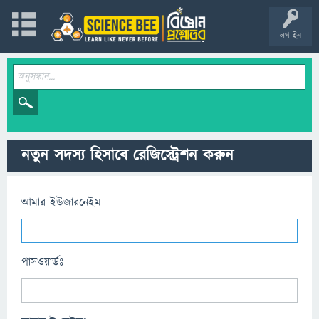
লগ ইন
নতুন সদস্য হিসাবে রেজিস্ট্রেশন করুন
আমার ইউজারনেইম
পাসওয়ার্ডঃ