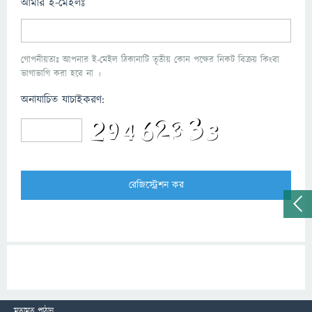
আমার ই-মেইলঃ
গোপনীয়তাঃ আপনার ই-মেইল ঠিকানাটি তৃতীয় কোন পক্ষের নিকট বিক্রয় কিংবা
ভাগাভাগি করা হবে না ।
অনাযাচিত যাচাইকরণ:
মতামত পাঠান