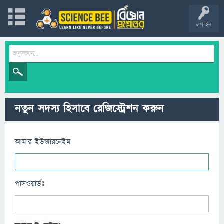
লগ ইন
নতুন সদস্য হিসাবে রেজিস্ট্রেশন করুন
আমার ইউজারনেইম
পাসওয়ার্ডঃ