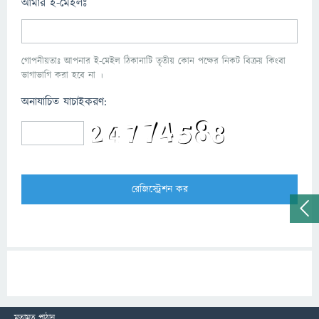
আমার ই-মেইলঃ
গোপনীয়তাঃ আপনার ই-মেইল ঠিকানাটি তৃতীয় কোন পক্ষের নিকট বিক্রয় কিংবা
ভাগাভাগি করা হবে না ।
অনাযাচিত যাচাইকরণ:
মতামত পাঠান