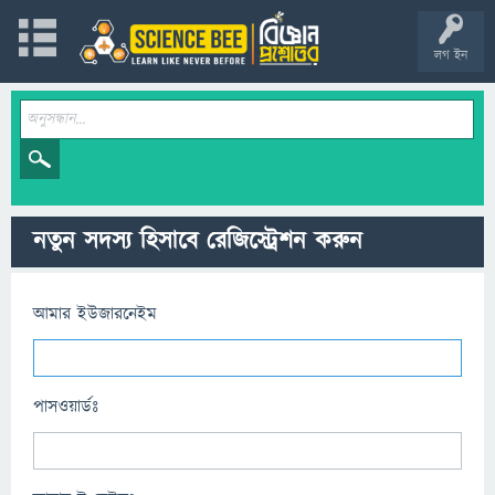
লগ ইন
নতুন সদস্য হিসাবে রেজিস্ট্রেশন করুন
আমার ইউজারনেইম
পাসওয়ার্ডঃ