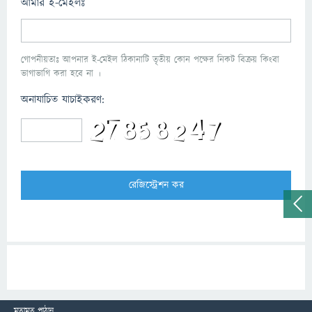
আমার ই-মেইলঃ
গোপনীয়তাঃ আপনার ই-মেইল ঠিকানাটি তৃতীয় কোন পক্ষের নিকট বিক্রয় কিংবা
ভাগাভাগি করা হবে না ।
অনাযাচিত যাচাইকরণ:
মতামত পাঠান