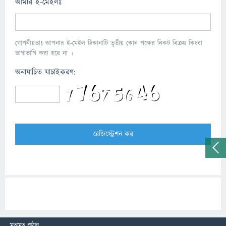
আমার ই-মেইলঃ
গোপনীয়তাঃ আপনার ই-মেইল ঠিকানাটি তৃতীয় কোন পক্ষের নিকট বিক্রয় কিংবা
ভাগাভাগি করা হবে না ।
অনাযাচিত যাচাইকরণ:
মতামত পাঠান