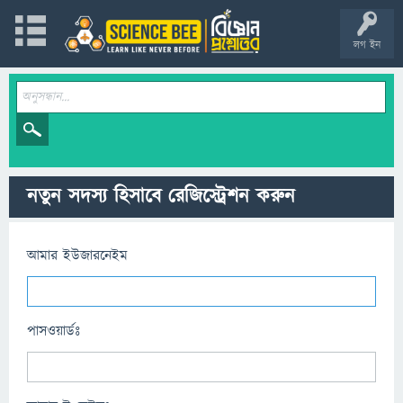
লগ ইন
নতুন সদস্য হিসাবে রেজিস্ট্রেশন করুন
আমার ইউজারনেইম
পাসওয়ার্ডঃ