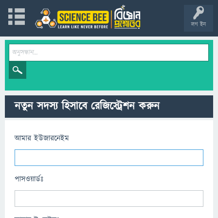
লগ ইন
নতুন সদস্য হিসাবে রেজিস্ট্রেশন করুন
আমার ইউজারনেইম
পাসওয়ার্ডঃ