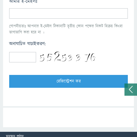
আমার ই-মেইলঃ
গোপনীয়তাঃ আপনার ই-মেইল ঠিকানাটি তৃতীয় কোন পক্ষের নিকট বিক্রয় কিংবা
ভাগাভাগি করা হবে না ।
অনাযাচিত যাচাইকরণ:
মতামত পাঠান