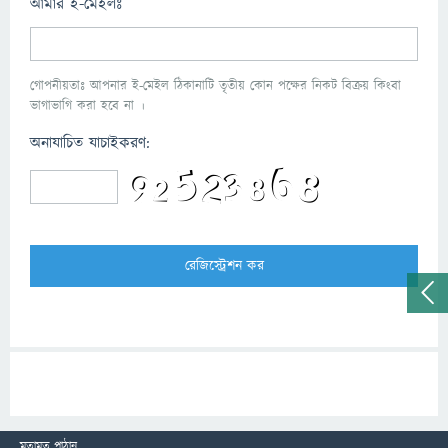
আমার ই-মেইলঃ
গোপনীয়তাঃ আপনার ই-মেইল ঠিকানাটি তৃতীয় কোন পক্ষের নিকট বিক্রয় কিংবা
ভাগাভাগি করা হবে না ।
অনাযাচিত যাচাইকরণ:
মতামত পাঠান