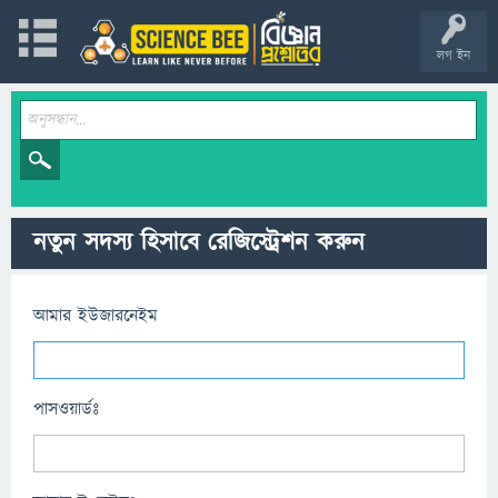
লগ ইন
নতুন সদস্য হিসাবে রেজিস্ট্রেশন করুন
আমার ইউজারনেইম
পাসওয়ার্ডঃ