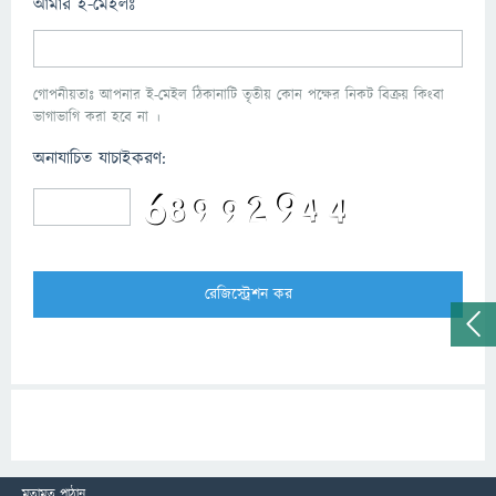
আমার ই-মেইলঃ
গোপনীয়তাঃ আপনার ই-মেইল ঠিকানাটি তৃতীয় কোন পক্ষের নিকট বিক্রয় কিংবা
ভাগাভাগি করা হবে না ।
অনাযাচিত যাচাইকরণ:
মতামত পাঠান