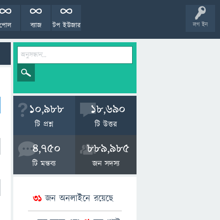
পোল
ব্যাজ
টপ ইউজার
লগ ইন
10,988
18,690
টি প্রশ্ন
টি উত্তর
4,750
889,985
টি মন্তব্য
জন সদস্য
31
জন অনলাইনে রয়েছে