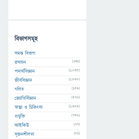
বিভাগসমূহ
সমস্ত বিভাগ
(641)
রসায়ন
(1,035)
পদার্থবিজ্ঞান
(1,830)
জীববিজ্ঞান
(159)
গণিত
(526)
জ্যোতির্বিজ্ঞান
(1,989)
স্বাস্থ্য ও চিকিৎসা
(736)
প্রযুক্তি
(67)
আইকিউ
(81)
সৃজনশীলতা