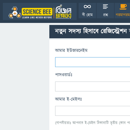
বী হোম
প্রশ্ন
গরমাগরম
নতুন সদস্য হিসাবে রেজিস্ট্রেশন
আমার ইউজারনেইম
পাসওয়ার্ডঃ
আমার ই-মেইলঃ
গোপনীয়তাঃ আপনার ই-মেইল ঠিকানাটি তৃতীয় কোন পক্ষ