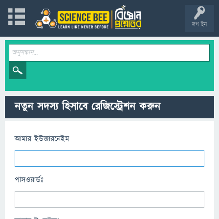
লগ ইন
নতুন সদস্য হিসাবে রেজিস্ট্রেশন করুন
আমার ইউজারনেইম
পাসওয়ার্ডঃ