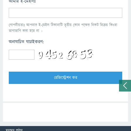
আমার ই-মেইলঃ
গোপনীয়তাঃ আপনার ই-মেইল ঠিকানাটি তৃতীয় কোন পক্ষের নিকট বিক্রয় কিংবা
ভাগাভাগি করা হবে না ।
অনাযাচিত যাচাইকরণ:
মতামত পাঠান