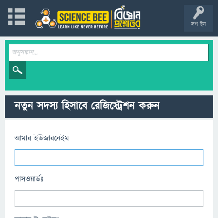
লগ ইন
নতুন সদস্য হিসাবে রেজিস্ট্রেশন করুন
আমার ইউজারনেইম
পাসওয়ার্ডঃ