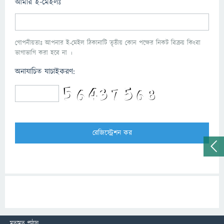
আমার ই-মেইলঃ
গোপনীয়তাঃ আপনার ই-মেইল ঠিকানাটি তৃতীয় কোন পক্ষের নিকট বিক্রয় কিংবা
ভাগাভাগি করা হবে না ।
অনাযাচিত যাচাইকরণ:
মতামত পাঠান