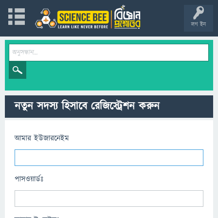
লগ ইন
নতুন সদস্য হিসাবে রেজিস্ট্রেশন করুন
আমার ইউজারনেইম
পাসওয়ার্ডঃ