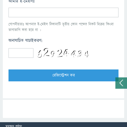
আমার ই-মেইলঃ
গোপনীয়তাঃ আপনার ই-মেইল ঠিকানাটি তৃতীয় কোন পক্ষের নিকট বিক্রয় কিংবা
ভাগাভাগি করা হবে না ।
অনাযাচিত যাচাইকরণ:
মতামত পাঠান