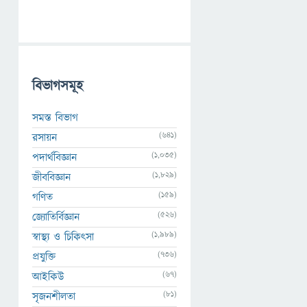
বিভাগসমূহ
সমস্ত বিভাগ
(641)
রসায়ন
(1,035)
পদার্থবিজ্ঞান
(1,829)
জীববিজ্ঞান
(159)
গণিত
(526)
জ্যোতির্বিজ্ঞান
(1,989)
স্বাস্থ্য ও চিকিৎসা
(736)
প্রযুক্তি
(67)
আইকিউ
(81)
সৃজনশীলতা