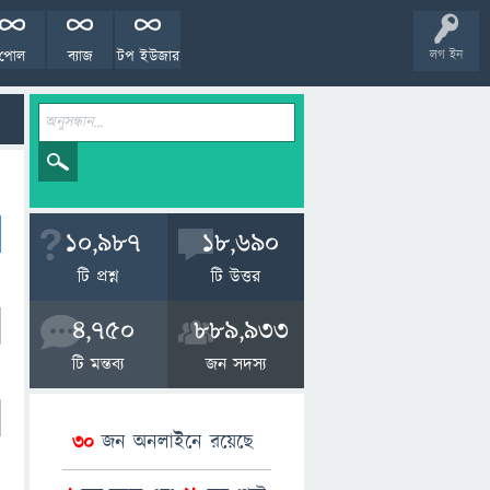
পোল
ব্যাজ
টপ ইউজার
লগ ইন
10,987
18,690
টি প্রশ্ন
টি উত্তর
4,750
889,933
টি মন্তব্য
জন সদস্য
30
জন অনলাইনে রয়েছে