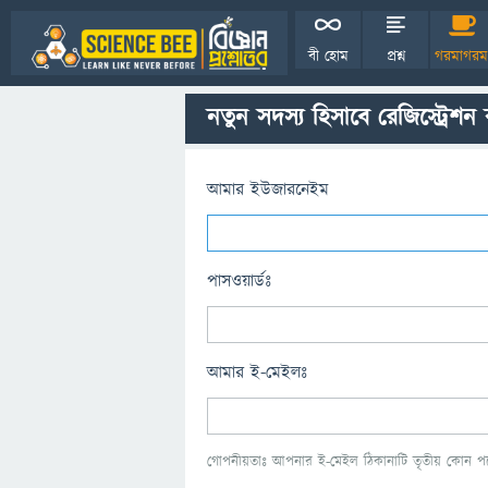
বী হোম
প্রশ্ন
গরমাগরম
নতুন সদস্য হিসাবে রেজিস্ট্রেশন
আমার ইউজারনেইম
পাসওয়ার্ডঃ
আমার ই-মেইলঃ
গোপনীয়তাঃ আপনার ই-মেইল ঠিকানাটি তৃতীয় কোন পক্ষ