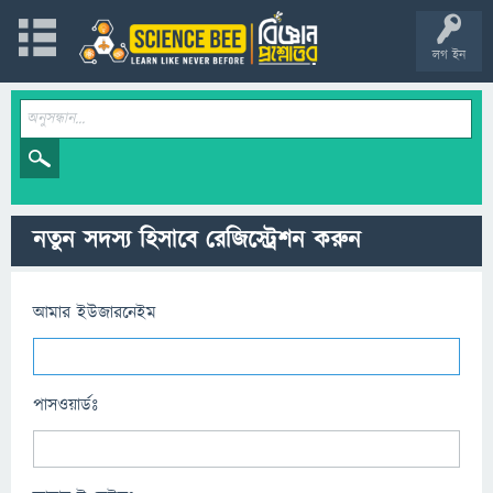
লগ ইন
নতুন সদস্য হিসাবে রেজিস্ট্রেশন করুন
আমার ইউজারনেইম
পাসওয়ার্ডঃ