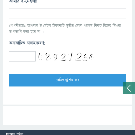
আমার ই-মেইলঃ
গোপনীয়তাঃ আপনার ই-মেইল ঠিকানাটি তৃতীয় কোন পক্ষের নিকট বিক্রয় কিংবা
ভাগাভাগি করা হবে না ।
অনাযাচিত যাচাইকরণ:
মতামত পাঠান