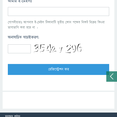
আমার ই-মেইলঃ
গোপনীয়তাঃ আপনার ই-মেইল ঠিকানাটি তৃতীয় কোন পক্ষের নিকট বিক্রয় কিংবা
ভাগাভাগি করা হবে না ।
অনাযাচিত যাচাইকরণ:
মতামত পাঠান