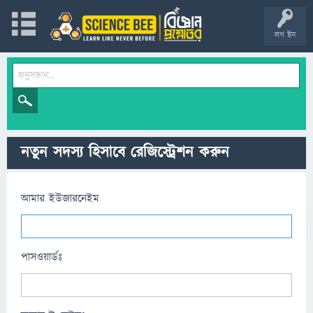
লগ ইন
নতুন সদস্য হিসাবে রেজিস্ট্রেশন করুন
আমার ইউজারনেইম
পাসওয়ার্ডঃ