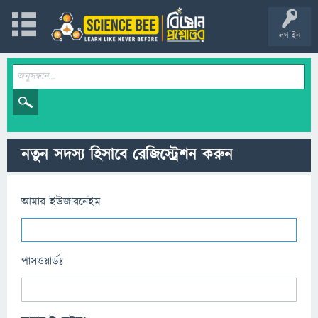
লগ ইন
নতুন সদস্য হিসাবে রেজিস্ট্রেশন করুন
আমার ইউজারনেইম
পাসওয়ার্ডঃ