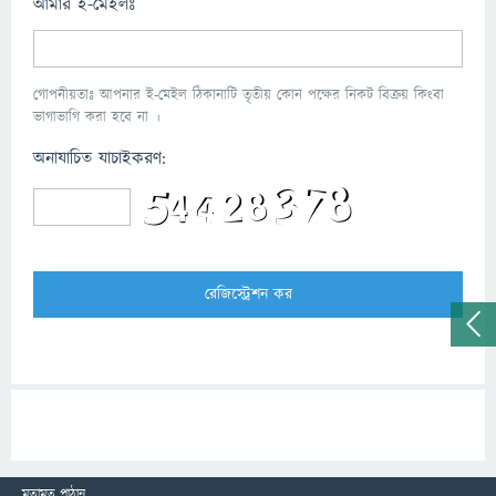
আমার ই-মেইলঃ
গোপনীয়তাঃ আপনার ই-মেইল ঠিকানাটি তৃতীয় কোন পক্ষের নিকট বিক্রয় কিংবা
ভাগাভাগি করা হবে না ।
অনাযাচিত যাচাইকরণ:
মতামত পাঠান