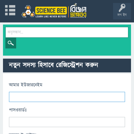
লগ ইন
নতুন সদস্য হিসাবে রেজিস্ট্রেশন করুন
আমার ইউজারনেইম
পাসওয়ার্ডঃ