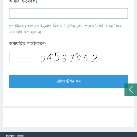
আমার ই-মেইলঃ
গোপনীয়তাঃ আপনার ই-মেইল ঠিকানাটি তৃতীয় কোন পক্ষের নিকট বিক্রয় কিংবা
ভাগাভাগি করা হবে না ।
অনাযাচিত যাচাইকরণ:
মতামত পাঠান