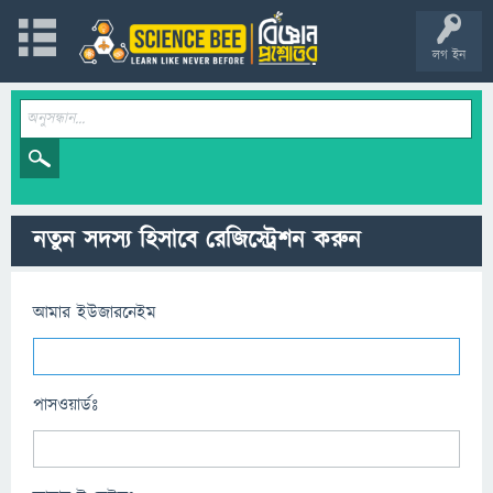
লগ ইন
নতুন সদস্য হিসাবে রেজিস্ট্রেশন করুন
আমার ইউজারনেইম
পাসওয়ার্ডঃ