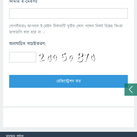
আমার ই-মেইলঃ
গোপনীয়তাঃ আপনার ই-মেইল ঠিকানাটি তৃতীয় কোন পক্ষের নিকট বিক্রয় কিংবা
ভাগাভাগি করা হবে না ।
অনাযাচিত যাচাইকরণ:
মতামত পাঠান