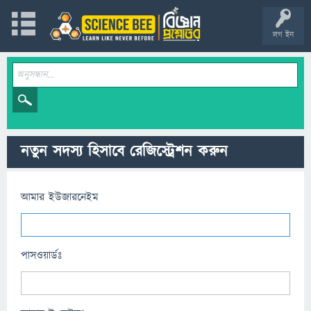
লগ ইন
নতুন সদস্য হিসাবে রেজিস্ট্রেশন করুন
আমার ইউজারনেইম
পাসওয়ার্ডঃ