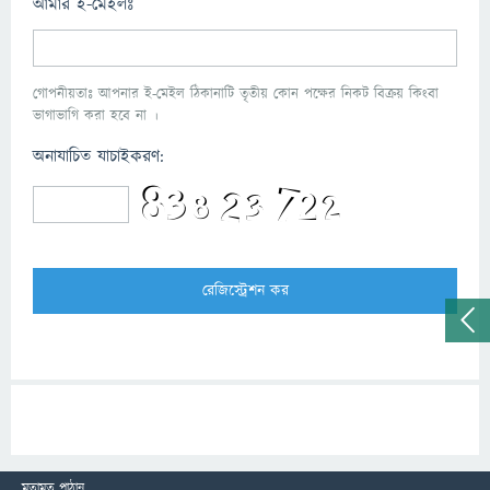
আমার ই-মেইলঃ
গোপনীয়তাঃ আপনার ই-মেইল ঠিকানাটি তৃতীয় কোন পক্ষের নিকট বিক্রয় কিংবা
ভাগাভাগি করা হবে না ।
অনাযাচিত যাচাইকরণ:
মতামত পাঠান