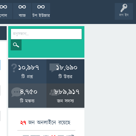
পোল
ব্যাজ
টপ ইউজার
লগ ইন
10,987
18,690
টি প্রশ্ন
টি উত্তর
4,750
889,917
টি মন্তব্য
জন সদস্য
27
জন অনলাইনে রয়েছে