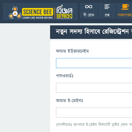
বী হোম
প্রশ্ন
গরমাগরম
নতুন সদস্য হিসাবে রেজিস্ট্রেশন
আমার ইউজারনেইম
পাসওয়ার্ডঃ
আমার ই-মেইলঃ
গোপনীয়তাঃ আপনার ই-মেইল ঠিকানাটি তৃতীয় কোন পক্ষ