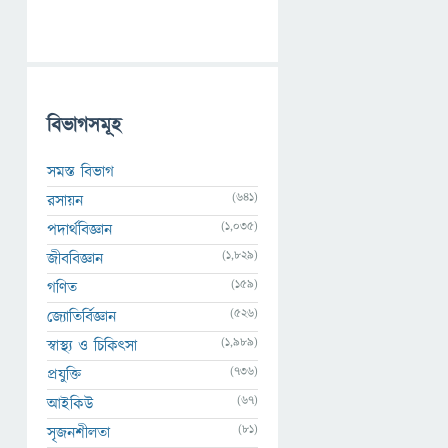
বিভাগসমূহ
সমস্ত বিভাগ
(641)
রসায়ন
(1,035)
পদার্থবিজ্ঞান
(1,829)
জীববিজ্ঞান
(159)
গণিত
(526)
জ্যোতির্বিজ্ঞান
(1,989)
স্বাস্থ্য ও চিকিৎসা
(736)
প্রযুক্তি
(67)
আইকিউ
(81)
সৃজনশীলতা