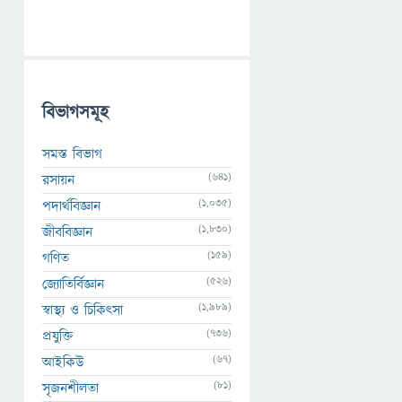
বিভাগসমূহ
সমস্ত বিভাগ
(641)
রসায়ন
(1,035)
পদার্থবিজ্ঞান
(1,830)
জীববিজ্ঞান
(159)
গণিত
(526)
জ্যোতির্বিজ্ঞান
(1,989)
স্বাস্থ্য ও চিকিৎসা
(736)
প্রযুক্তি
(67)
আইকিউ
(81)
সৃজনশীলতা