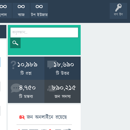
পোল
ব্যাজ
টপ ইউজার
লগ ইন
10,989
18,690
টি প্রশ্ন
টি উত্তর
4,750
890,215
টি মন্তব্য
জন সদস্য
42
জন অনলাইনে রয়েছে