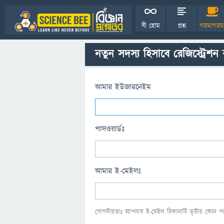
বী হোম
প্রশ্ন
গরমাগরম
নতুন সদস্য হিসাবে রেজিস্ট্রেশন
আমার ইউজারনেইম
পাসওয়ার্ডঃ
আমার ই-মেইলঃ
গোপনীয়তাঃ আপনার ই-মেইল ঠিকানাটি তৃতীয় কোন পক্ষ