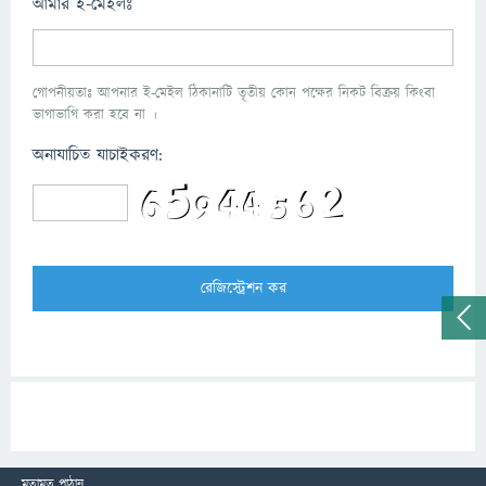
আমার ই-মেইলঃ
গোপনীয়তাঃ আপনার ই-মেইল ঠিকানাটি তৃতীয় কোন পক্ষের নিকট বিক্রয় কিংবা
ভাগাভাগি করা হবে না ।
অনাযাচিত যাচাইকরণ:
মতামত পাঠান