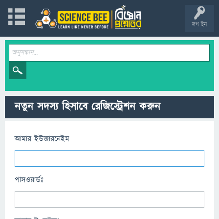
লগ ইন
নতুন সদস্য হিসাবে রেজিস্ট্রেশন করুন
আমার ইউজারনেইম
পাসওয়ার্ডঃ