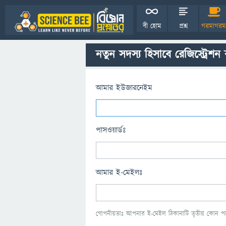
বী হোম
প্রশ্ন
গরমাগরম
নতুন সদস্য হিসাবে রেজিস্ট্রেশন
আমার ইউজারনেইম
পাসওয়ার্ডঃ
আমার ই-মেইলঃ
গোপনীয়তাঃ আপনার ই-মেইল ঠিকানাটি তৃতীয় কোন পক্ষ