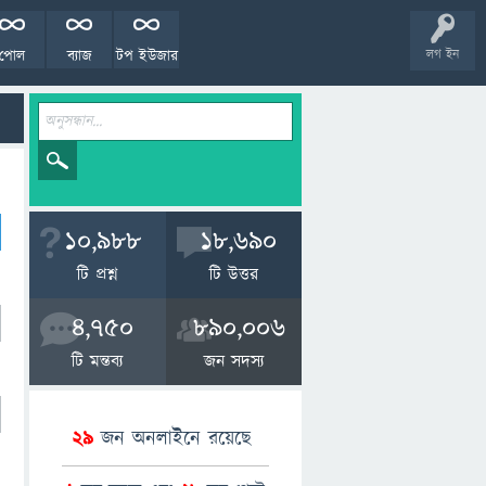
পোল
ব্যাজ
টপ ইউজার
লগ ইন
10,988
18,690
টি প্রশ্ন
টি উত্তর
4,750
890,006
টি মন্তব্য
জন সদস্য
29
জন অনলাইনে রয়েছে