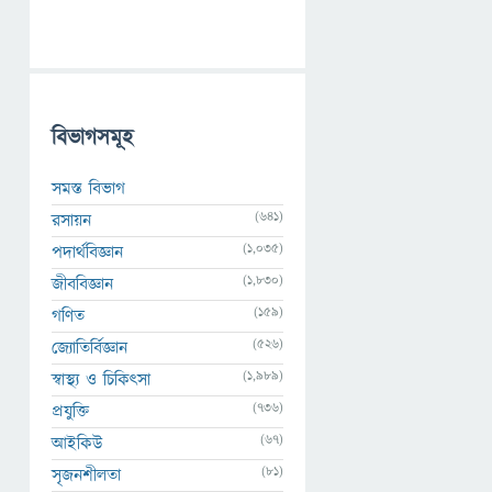
বিভাগসমূহ
সমস্ত বিভাগ
(641)
রসায়ন
(1,035)
পদার্থবিজ্ঞান
(1,830)
জীববিজ্ঞান
(159)
গণিত
(526)
জ্যোতির্বিজ্ঞান
(1,989)
স্বাস্থ্য ও চিকিৎসা
(736)
প্রযুক্তি
(67)
আইকিউ
(81)
সৃজনশীলতা