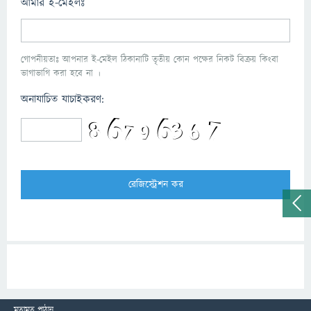
আমার ই-মেইলঃ
গোপনীয়তাঃ আপনার ই-মেইল ঠিকানাটি তৃতীয় কোন পক্ষের নিকট বিক্রয় কিংবা
ভাগাভাগি করা হবে না ।
অনাযাচিত যাচাইকরণ:
মতামত পাঠান