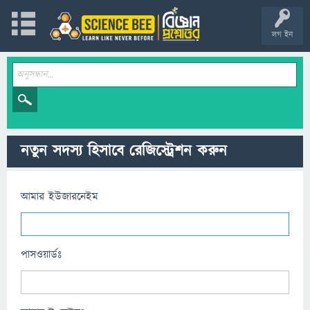
লগ ইন
নতুন সদস্য হিসাবে রেজিস্ট্রেশন করুন
আমার ইউজারনেইম
পাসওয়ার্ডঃ