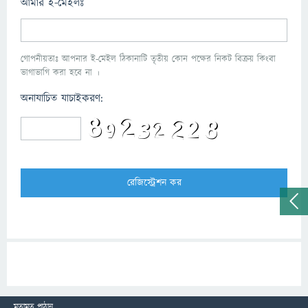
আমার ই-মেইলঃ
গোপনীয়তাঃ আপনার ই-মেইল ঠিকানাটি তৃতীয় কোন পক্ষের নিকট বিক্রয় কিংবা
ভাগাভাগি করা হবে না ।
অনাযাচিত যাচাইকরণ:
মতামত পাঠান