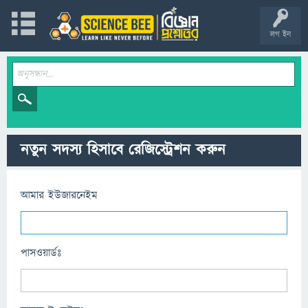
লগ ইন
নতুন সদস্য হিসাবে রেজিস্ট্রেশন করুন
আমার ইউজারনেইম
পাসওয়ার্ডঃ