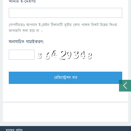
আমার ই-মেইলঃ
গোপনীয়তাঃ আপনার ই-মেইল ঠিকানাটি তৃতীয় কোন পক্ষের নিকট বিক্রয় কিংবা
ভাগাভাগি করা হবে না ।
অনাযাচিত যাচাইকরণ:
মতামত পাঠান