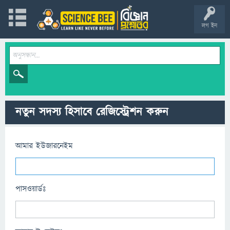
লগ ইন
নতুন সদস্য হিসাবে রেজিস্ট্রেশন করুন
আমার ইউজারনেইম
পাসওয়ার্ডঃ