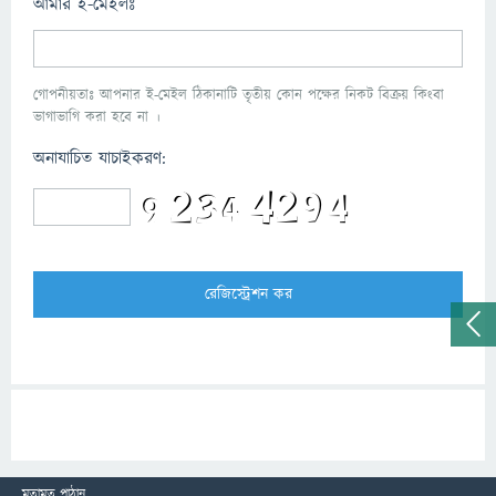
আমার ই-মেইলঃ
গোপনীয়তাঃ আপনার ই-মেইল ঠিকানাটি তৃতীয় কোন পক্ষের নিকট বিক্রয় কিংবা
ভাগাভাগি করা হবে না ।
অনাযাচিত যাচাইকরণ:
মতামত পাঠান