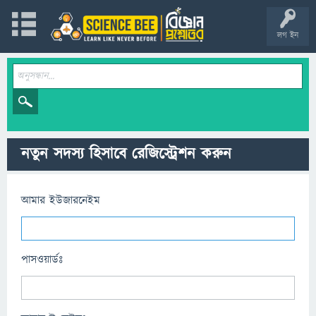
লগ ইন
নতুন সদস্য হিসাবে রেজিস্ট্রেশন করুন
আমার ইউজারনেইম
পাসওয়ার্ডঃ