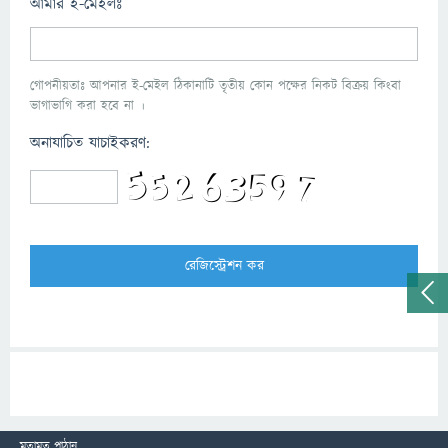
আমার ই-মেইলঃ
গোপনীয়তাঃ আপনার ই-মেইল ঠিকানাটি তৃতীয় কোন পক্ষের নিকট বিক্রয় কিংবা
ভাগাভাগি করা হবে না ।
অনাযাচিত যাচাইকরণ:
মতামত পাঠান