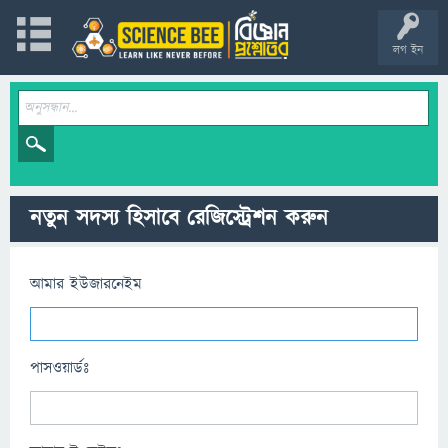
লগ ইন
নতুন সদস্য হিসাবে রেজিস্ট্রেশন করুন
আমার ইউজারনেইম
পাসওয়ার্ডঃ