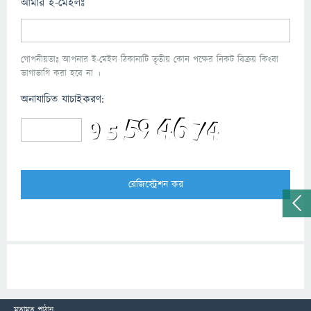
আমার ই-মেইলঃ
গোপনীয়তাঃ আপনার ই-মেইল ঠিকানাটি তৃতীয় কোন পক্ষের নিকট বিক্রয় কিংবা
ভাগাভাগি করা হবে না ।
অনাযাচিত যাচাইকরণ:
মতামত পাঠান