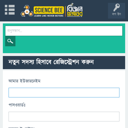
লগ ইন
নতুন সদস্য হিসাবে রেজিস্ট্রেশন করুন
আমার ইউজারনেইম
পাসওয়ার্ডঃ