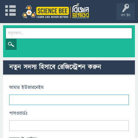
লগ ইন
নতুন সদস্য হিসাবে রেজিস্ট্রেশন করুন
আমার ইউজারনেইম
পাসওয়ার্ডঃ