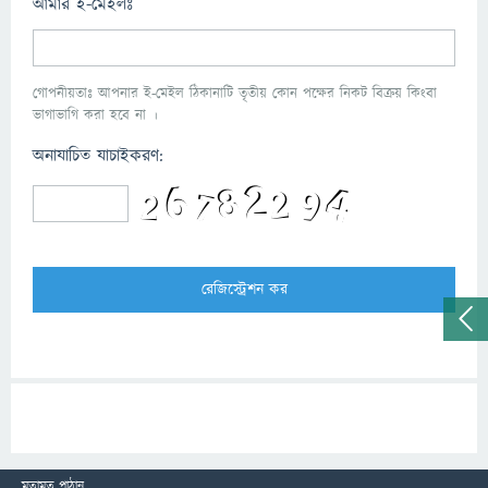
আমার ই-মেইলঃ
গোপনীয়তাঃ আপনার ই-মেইল ঠিকানাটি তৃতীয় কোন পক্ষের নিকট বিক্রয় কিংবা
ভাগাভাগি করা হবে না ।
অনাযাচিত যাচাইকরণ:
মতামত পাঠান