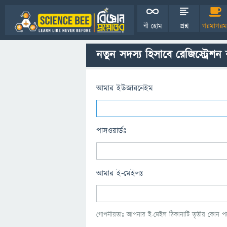
বী হোম
প্রশ্ন
গরমাগরম
নতুন সদস্য হিসাবে রেজিস্ট্রেশন
আমার ইউজারনেইম
পাসওয়ার্ডঃ
আমার ই-মেইলঃ
গোপনীয়তাঃ আপনার ই-মেইল ঠিকানাটি তৃতীয় কোন পক্ষ