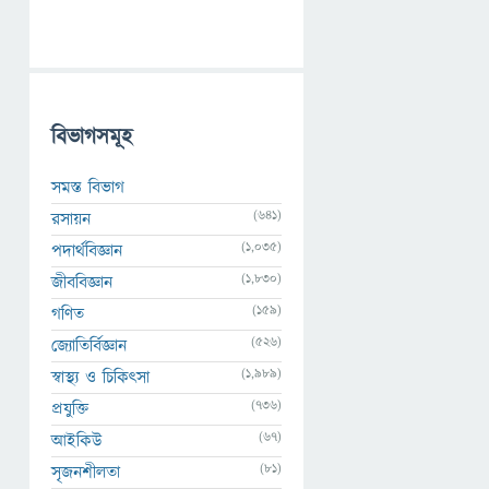
বিভাগসমূহ
সমস্ত বিভাগ
(641)
রসায়ন
(1,035)
পদার্থবিজ্ঞান
(1,830)
জীববিজ্ঞান
(159)
গণিত
(526)
জ্যোতির্বিজ্ঞান
(1,989)
স্বাস্থ্য ও চিকিৎসা
(736)
প্রযুক্তি
(67)
আইকিউ
(81)
সৃজনশীলতা