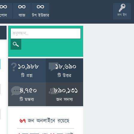
পোল
ব্যাজ
টপ ইউজার
লগ ইন
10,988
18,690
টি প্রশ্ন
টি উত্তর
4,750
890,131
টি মন্তব্য
জন সদস্য
67
জন অনলাইনে রয়েছে