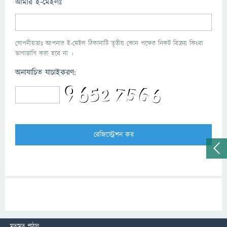
আমার ই-মেইলঃ
গোপনীয়তাঃ আপনার ই-মেইল ঠিকানাটি তৃতীয় কোন পক্ষের নিকট বিক্রয় কিংবা
ভাগাভাগি করা হবে না ।
অনাযাচিত যাচাইকরণ:
মতামত পাঠান