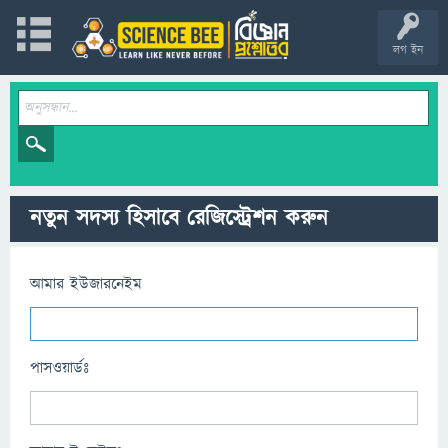
লগ ইন
নতুন সদস্য হিসাবে রেজিস্ট্রেশন করুন
আমার ইউজারনেইম
পাসওয়ার্ডঃ