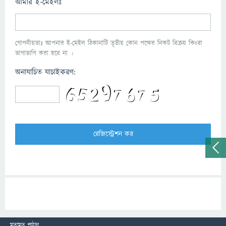
আমার ই-মেইলঃ
গোপনীয়তাঃ আপনার ই-মেইল ঠিকানাটি তৃতীয় কোন পক্ষের নিকট বিক্রয় কিংবা
ভাগাভাগি করা হবে না ।
অনাযাচিত যাচাইকরণ:
মতামত পাঠান