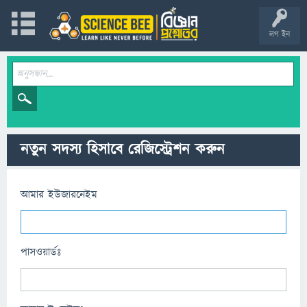
লগ ইন
নতুন সদস্য হিসাবে রেজিস্ট্রেশন করুন
আমার ইউজারনেইম
পাসওয়ার্ডঃ