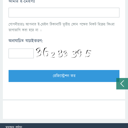
আমার ই-মেইলঃ
গোপনীয়তাঃ আপনার ই-মেইল ঠিকানাটি তৃতীয় কোন পক্ষের নিকট বিক্রয় কিংবা
ভাগাভাগি করা হবে না ।
অনাযাচিত যাচাইকরণ:
মতামত পাঠান