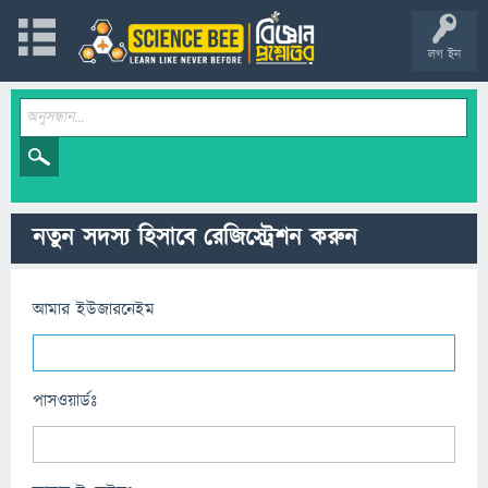
লগ ইন
নতুন সদস্য হিসাবে রেজিস্ট্রেশন করুন
আমার ইউজারনেইম
পাসওয়ার্ডঃ