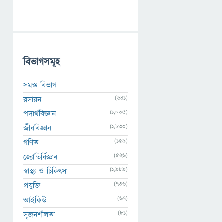
বিভাগসমূহ
সমস্ত বিভাগ
(641)
রসায়ন
(1,035)
পদার্থবিজ্ঞান
(1,830)
জীববিজ্ঞান
(159)
গণিত
(526)
জ্যোতির্বিজ্ঞান
(1,989)
স্বাস্থ্য ও চিকিৎসা
(736)
প্রযুক্তি
(67)
আইকিউ
(81)
সৃজনশীলতা