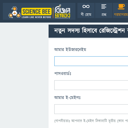
বী হোম
প্রশ্ন
গরমাগরম
নতুন সদস্য হিসাবে রেজিস্ট্রেশন
আমার ইউজারনেইম
পাসওয়ার্ডঃ
আমার ই-মেইলঃ
গোপনীয়তাঃ আপনার ই-মেইল ঠিকানাটি তৃতীয় কোন পক্ষ