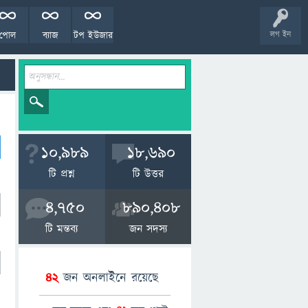
পোল
ব্যাজ
টপ ইউজার
লগ ইন
10,989
18,690
টি প্রশ্ন
টি উত্তর
4,750
890,408
টি মন্তব্য
জন সদস্য
42
জন অনলাইনে রয়েছে