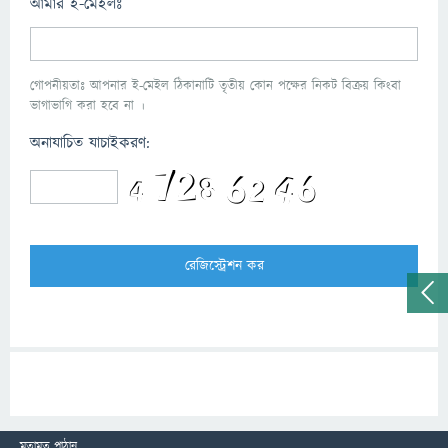
আমার ই-মেইলঃ
গোপনীয়তাঃ আপনার ই-মেইল ঠিকানাটি তৃতীয় কোন পক্ষের নিকট বিক্রয় কিংবা
ভাগাভাগি করা হবে না ।
অনাযাচিত যাচাইকরণ:
মতামত পাঠান