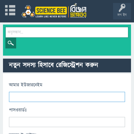
লগ ইন
নতুন সদস্য হিসাবে রেজিস্ট্রেশন করুন
আমার ইউজারনেইম
পাসওয়ার্ডঃ