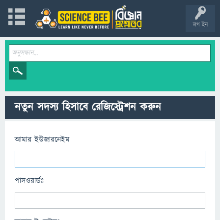
লগ ইন
নতুন সদস্য হিসাবে রেজিস্ট্রেশন করুন
আমার ইউজারনেইম
পাসওয়ার্ডঃ