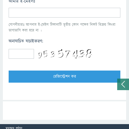
আমার ই-মেইলঃ
গোপনীয়তাঃ আপনার ই-মেইল ঠিকানাটি তৃতীয় কোন পক্ষের নিকট বিক্রয় কিংবা
ভাগাভাগি করা হবে না ।
অনাযাচিত যাচাইকরণ:
মতামত পাঠান