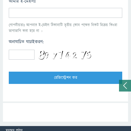
আমার ই-মেইলঃ
গোপনীয়তাঃ আপনার ই-মেইল ঠিকানাটি তৃতীয় কোন পক্ষের নিকট বিক্রয় কিংবা
ভাগাভাগি করা হবে না ।
অনাযাচিত যাচাইকরণ:
মতামত পাঠান