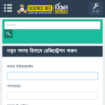
লগ ইন
নতুন সদস্য হিসাবে রেজিস্ট্রেশন করুন
আমার ইউজারনেইম
পাসওয়ার্ডঃ