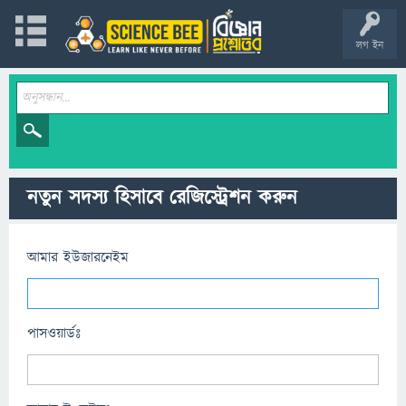
লগ ইন
নতুন সদস্য হিসাবে রেজিস্ট্রেশন করুন
আমার ইউজারনেইম
পাসওয়ার্ডঃ