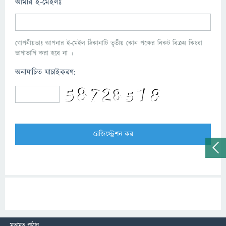
আমার ই-মেইলঃ
গোপনীয়তাঃ আপনার ই-মেইল ঠিকানাটি তৃতীয় কোন পক্ষের নিকট বিক্রয় কিংবা
ভাগাভাগি করা হবে না ।
অনাযাচিত যাচাইকরণ:
মতামত পাঠান