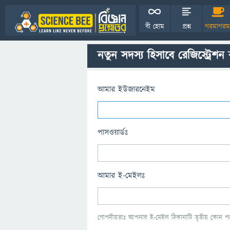
বী হোম
প্রশ্ন
গরমাগরম
নতুন সদস্য হিসাবে রেজিস্ট্রেশন
আমার ইউজারনেইম
পাসওয়ার্ডঃ
আমার ই-মেইলঃ
গোপনীয়তাঃ আপনার ই-মেইল ঠিকানাটি তৃতীয় কোন পক্ষ