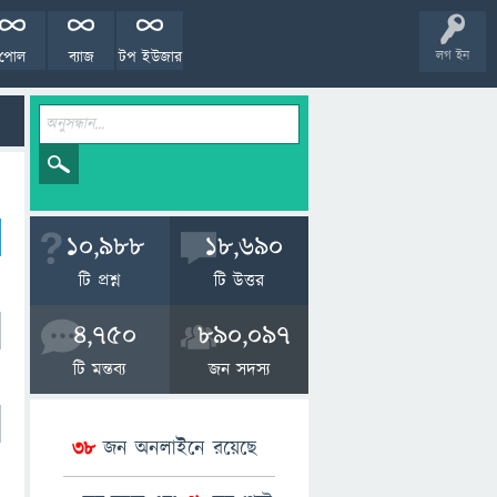
পোল
ব্যাজ
টপ ইউজার
লগ ইন
10,988
18,690
টি প্রশ্ন
টি উত্তর
4,750
890,097
টি মন্তব্য
জন সদস্য
38
জন অনলাইনে রয়েছে