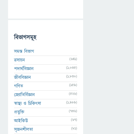
বিভাগসমূহ
সমস্ত বিভাগ
(641)
রসায়ন
(1,035)
পদার্থবিজ্ঞান
(1,830)
জীববিজ্ঞান
(159)
গণিত
(526)
জ্যোতির্বিজ্ঞান
(1,989)
স্বাস্থ্য ও চিকিৎসা
(736)
প্রযুক্তি
(67)
আইকিউ
(81)
সৃজনশীলতা